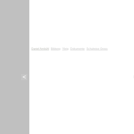
Daniel Ambühl
Bildweg
Ybrig
Dokumente
Schulreise Gross