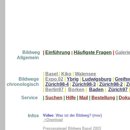
Bildweg
|
Einführung
Häufigste Fragen
|
Galeri
|
Allgemein
|
Basel
|
Kiko
|
Walensee
Bildwege
|
Expo.02
|
Ybrig
|
Ludwigsburg
|
Greifs
chronologisch
|
Zürich98-4
|
Zürich98-3
|
Zürich98-2
|
Z
|
Berlin97
|
Borken
|
Baden
|
Zürich97
|
Service
|
Suchen
|
Hilfe
|
Mail
|
Bestellung
|
Dok
Infos
Video
: Was ist der Bildweg? (mov)
>Download
Pressespiegel Bildweg Basel 2003