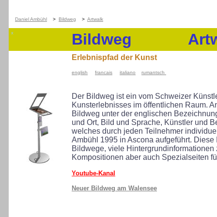
x
Daniel Ambühl
>
Bildweg
>
Artwalk
x
Bildweg Artw
X
Erlebnispfad der Kunst
english
francais
italiano
rumantsch
Der Bildweg ist ein vom Schweizer Künst
Kunsterlebnisses im öffentlichen Raum. 
Bildweg unter der englischen Bezeichnung 
und Ort, Bild und Sprache, Künstler und 
welches durch jeden Teilnehmer individuel
Ambühl 1995 in Ascona aufgeführt. Diese 
Bildwege, viele Hintergrundinformationen
Kompositionen aber auch Spezialseiten für
Youtube-Kanal
Neuer Bildweg am Walensee